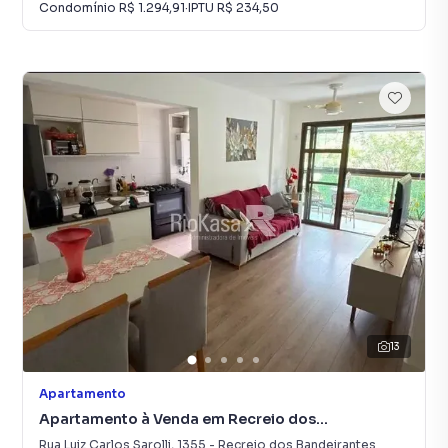
Condomínio
R$ 1.294,91
·
IPTU
R$ 234,50
13
Apartamento
Apartamento à Venda em Recreio dos
Bandeirantes
Rua Luiz Carlos Sarolli
,
1355
-
Recreio dos Bandeirantes