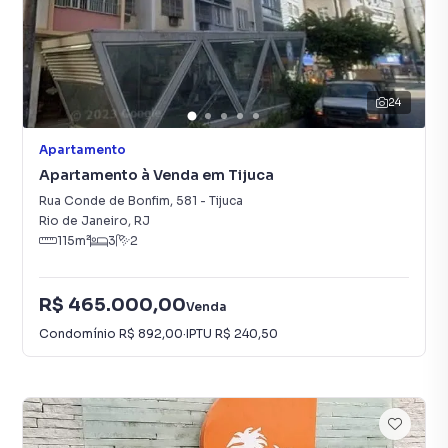
24
Apartamento
Apartamento à Venda em Tijuca
Rua Conde de Bonfim
,
581
-
Tijuca
Rio de Janeiro
,
RJ
115
m²
3
2
R$ 465.000,00
Venda
Condomínio
R$ 892,00
·
IPTU
R$ 240,50