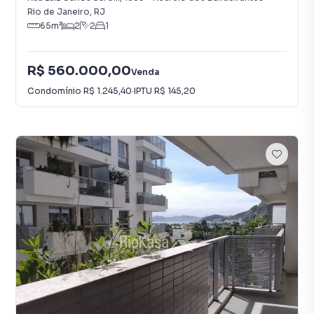
Rio de Janeiro
,
RJ
65
m²
2
2
1
R$ 560.000,00
Venda
Condomínio
R$ 1.245,40
·
IPTU
R$ 145,20