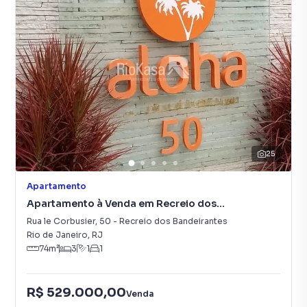
25
Apartamento
Apartamento à Venda em Recreio dos
Bandeirantes
Rua le Corbusier
,
50
-
Recreio dos Bandeirantes
Rio de Janeiro
,
RJ
74
m²
3
1
1
R$ 529.000,00
Venda