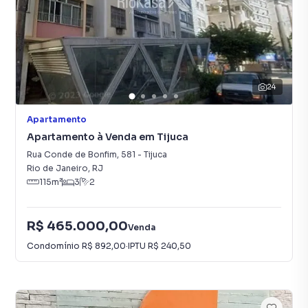
24
Apartamento
Apartamento à Venda em Tijuca
Rua Conde de Bonfim
,
581
-
Tijuca
Rio de Janeiro
,
RJ
115
m²
3
2
R$ 465.000,00
Venda
Condomínio
R$ 892,00
·
IPTU
R$ 240,50