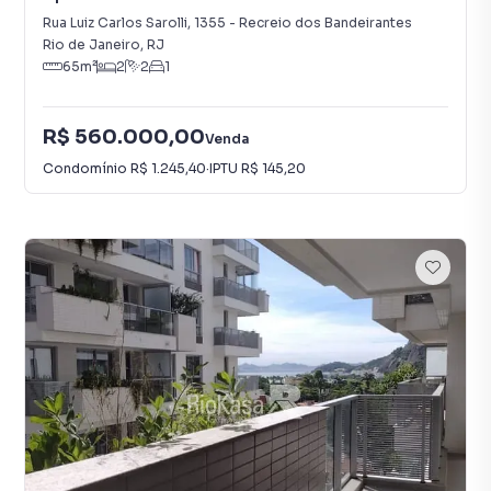
Bandeirantes
Rua Luiz Carlos Sarolli
,
1355
-
Recreio dos Bandeirantes
Rio de Janeiro
,
RJ
65
m²
2
2
1
R$ 560.000,00
Venda
Condomínio
R$ 1.245,40
·
IPTU
R$ 145,20