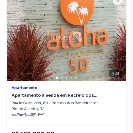
25
Apartamento
Apartamento à Venda em Recreio dos
Bandeirantes
Rua le Corbusier
,
50
-
Recreio dos Bandeirantes
Rio de Janeiro
,
RJ
74
m²
3
1
1