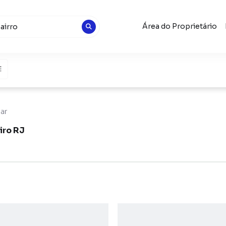
Área do Proprietário
gar
iro RJ