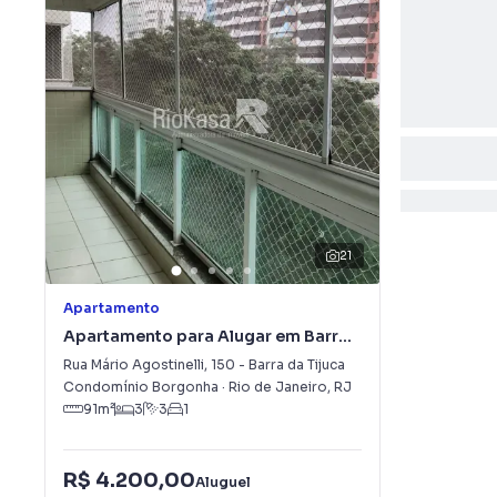
21
Apartamento
Apartamento para Alugar em Barra
da Tijuca
Rua Mário Agostinelli
,
150
-
Barra da Tijuca
Condomínio Borgonha
·
Rio de Janeiro
,
RJ
91
m²
3
3
1
R$ 4.200,00
Aluguel