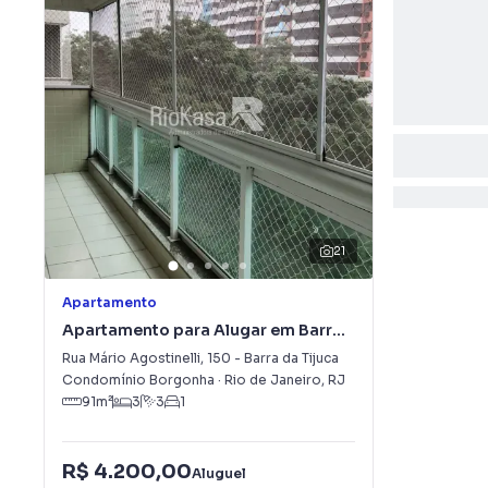
21
Apartamento
Apartamento para Alugar em Barra
da Tijuca
Rua Mário Agostinelli
,
150
-
Barra da Tijuca
Condomínio Borgonha
·
Rio de Janeiro
,
RJ
91
m²
3
3
1
R$ 4.200,00
Aluguel