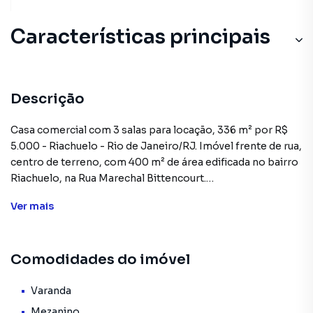
Características principais
Descrição
Casa comercial com 3 salas para locação, 336 m² por R$
5.000 - Riachuelo - Rio de Janeiro/RJ. Imóvel frente de rua,
centro de terreno, com 400 m² de área edificada no bairro
Riachuelo, na Rua Marechal Bittencourt.
Pode ser usada como RESIDENCIAL ou como
Ver
mais
COMERCIAL, tem cozinha industrial, com 4 cozinhas,
todas preparadas com canalização de gás.
Primeira cozinha:8 m². Segunda cozinha :40 m². Terceira
Comodidades do imóvel
cozinha : 50 m². Quarta cozinha:70 m². Todas com azulejos
até o teto, mezanino, área externa, varanda ,2 living ,sala, 3
quartos, banheiro social, lavabo e lavanderia de 20 m² e
Varanda
uma vaga de garagem. Imóvel bom pra cozinhas industriais,
Mezanino