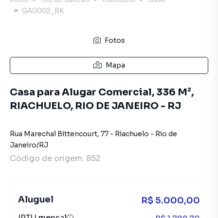
GA0002_RK
Fotos
Mapa
Casa para Alugar Comercial, 336 M²,
RIACHUELO, RIO DE JANEIRO - RJ
Rua Marechal Bittencourt
,
77
-
Riachuelo
-
Rio de
Janeiro
/
RJ
Código de origem:
852
Aluguel
R$ 5.000,00
IPTU mensal